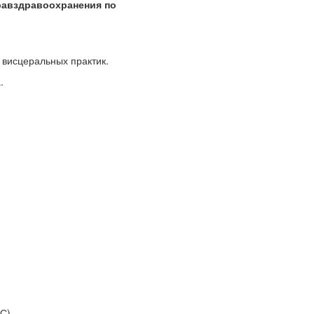
равздравоохранения по
 висцеральных практик.
.
С)