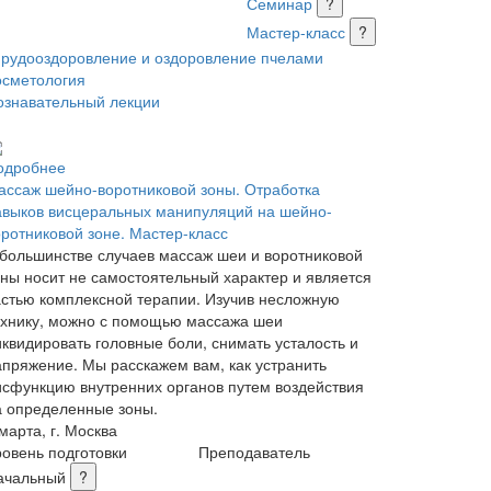
Семинар
?
Мастер-класс
?
ирудооздоровление и оздоровление пчелами
осметология
ознавательный лекции
одробнее
ассаж шейно-воротниковой зоны. Отработка
авыков висцеральных манипуляций на шейно-
оротниковой зоне. Мастер-класс
 большинстве случаев массаж шеи и воротниковой
оны носит не самостоятельный характер и является
астью комплексной терапии. Изучив несложную
ехнику, можно с помощью массажа шеи
иквидировать головные боли, снимать усталость и
апряжение. Мы расскажем вам, как устранить
исфункцию внутренних органов путем воздействия
а определенные зоны.
марта, г. Москва
ровень подготовки
Преподаватель
ачальный
?