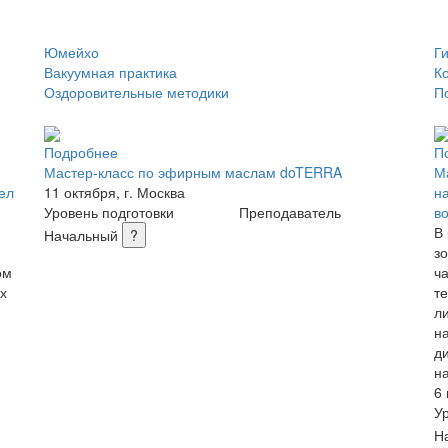
Юмейхо
Г
Вакуумная практика
К
Оздоровительные методики
П
Подробнее
П
Мастер-класс по эфирным маслам doTERRA
М
ел
11 октября, г. Москва
н
Уровень подготовки
Преподаватель
в
В
Начальный
?
з
ом
ч
х
т
л
н
д
н
6 
У
Н